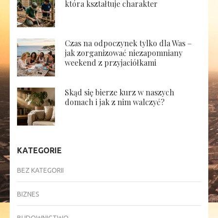
która kształtuje charakter
Czas na odpoczynek tylko dla Was –
jak zorganizować niezapomniany
weekend z przyjaciółkami
Skąd się bierze kurz w naszych
domach i jak z nim walczyć?
KATEGORIE
BEZ KATEGORII
BIZNES