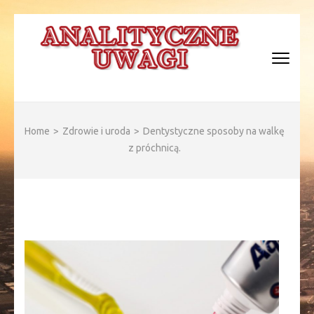
Skip
to
content
(Press
Enter)
ANALITYCZNE WAGI
Home
>
Zdrowie i uroda
>
Dentystyczne sposoby na walkę
z próchnicą.