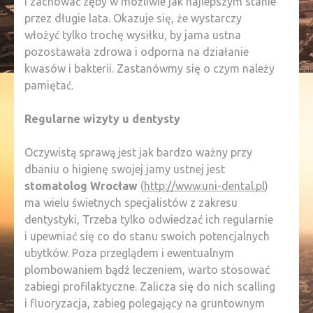
i zachować zęby w możliwie jak najlepszym stanie
przez długie lata. Okazuje się, że wystarczy
włożyć tylko trochę wysiłku, by jama ustna
pozostawała zdrowa i odporna na działanie
kwasów i bakterii. Zastanówmy się o czym należy
pamiętać.
Regularne wizyty u dentysty
Oczywistą sprawą jest jak bardzo ważny przy
dbaniu o higienę swojej jamy ustnej jest
stomatolog Wrocław
(
http://www.uni-dental.pl
)
ma wielu świetnych specjalistów z zakresu
dentystyki, Trzeba tylko odwiedzać ich regularnie
i upewniać się co do stanu swoich potencjalnych
ubytków. Poza przeglądem i ewentualnym
plombowaniem bądź leczeniem, warto stosować
zabiegi profilaktyczne. Zalicza się do nich scalling
i fluoryzacja, zabieg polegający na gruntownym