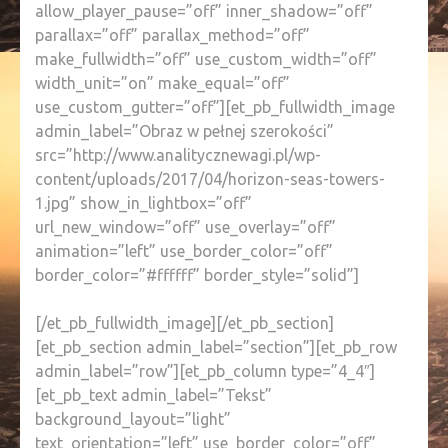
allow_player_pause=”off” inner_shadow=”off”
parallax=”off” parallax_method=”off”
make_fullwidth=”off” use_custom_width=”off”
width_unit=”on” make_equal=”off”
use_custom_gutter=”off”][et_pb_fullwidth_image
admin_label=”Obraz w pełnej szerokości”
src=”http://www.analitycznewagi.pl/wp-
content/uploads/2017/04/horizon-seas-towers-
1.jpg” show_in_lightbox=”off”
url_new_window=”off” use_overlay=”off”
animation=”left” use_border_color=”off”
border_color=”#ffffff” border_style=”solid”]
[/et_pb_fullwidth_image][/et_pb_section]
[et_pb_section admin_label=”section”][et_pb_row
admin_label=”row”][et_pb_column type=”4_4″]
[et_pb_text admin_label=”Tekst”
background_layout=”light”
text_orientation=”left” use_border_color=”off”