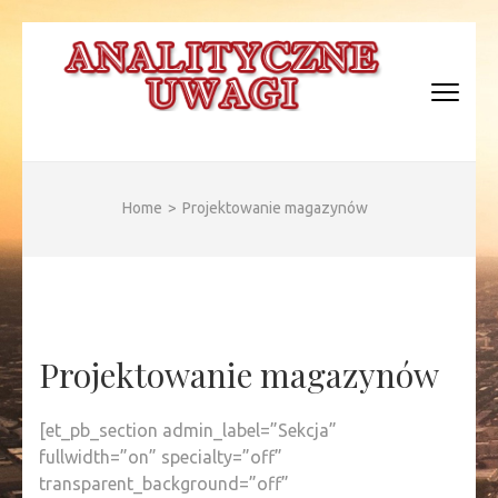
Skip
to
content
(Press
Enter)
ANALITYCZNE WAGI
Home
>
Projektowanie magazynów
Projektowanie magazynów
[et_pb_section admin_label=”Sekcja”
fullwidth=”on” specialty=”off”
transparent_background=”off”