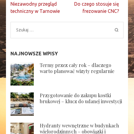
Nawigacja
Niezawodny przegląd
Do czego stosuje się
wpisu
techniczny w Tarnowie
frezowanie CNC?
Szukaj:
NAJNOWSZE WPISY
Termy przez cały rok – dlaczego
warto planować wizyty regularnie
Przygotowanie do zakupu kostki
brukowej – klucz do udanej inwestycji
Hydranty wewnętrzne w budynkach
wielorodzinnych – obowiązki i