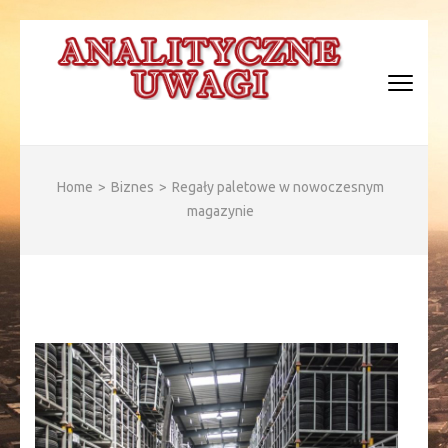
Skip
to
content
(Press
Enter)
ANALITYCZNE WAGI
Home
>
Biznes
>
Regały paletowe w nowoczesnym
magazynie