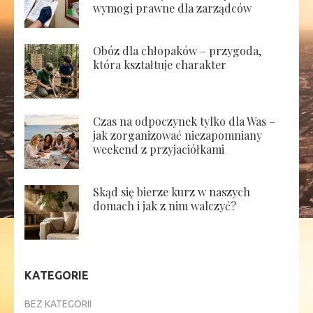
wymogi prawne dla zarządców
Obóz dla chłopaków – przygoda,
która kształtuje charakter
Czas na odpoczynek tylko dla Was –
jak zorganizować niezapomniany
weekend z przyjaciółkami
Skąd się bierze kurz w naszych
domach i jak z nim walczyć?
KATEGORIE
BEZ KATEGORII