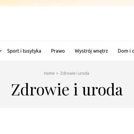
ANALITYCZNE WAGI
Sport i tusytyka
Prawo
Wystrój wnętrz
Dom i 
Home
>
Zdrowie i uroda
Zdrowie i uroda