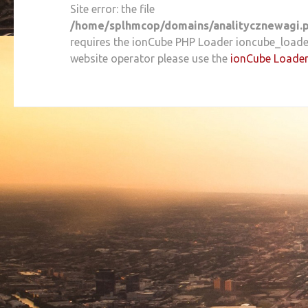
Site error: the file
/home/splhmcop/domains/analitycznewagi.p
requires the ionCube PHP Loader ioncube_loader_l
website operator please use the
ionCube Loade