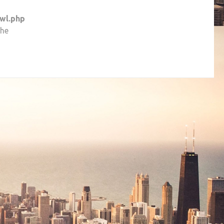
wl.php
the