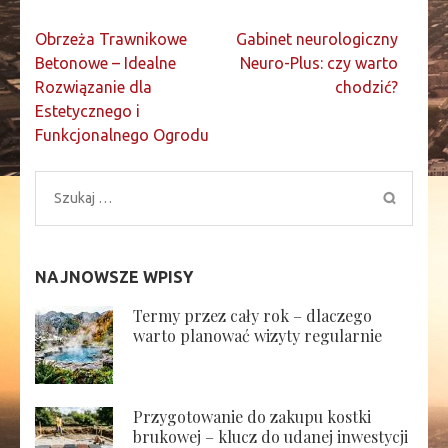
Nawigacja
Obrzeża Trawnikowe
Gabinet neurologiczny
wpisu
Betonowe – Idealne
Neuro-Plus: czy warto
Rozwiązanie dla
chodzić?
Estetycznego i
Funkcjonalnego Ogrodu
Szukaj:
NAJNOWSZE WPISY
Termy przez cały rok – dlaczego
warto planować wizyty regularnie
Przygotowanie do zakupu kostki
brukowej – klucz do udanej inwestycji