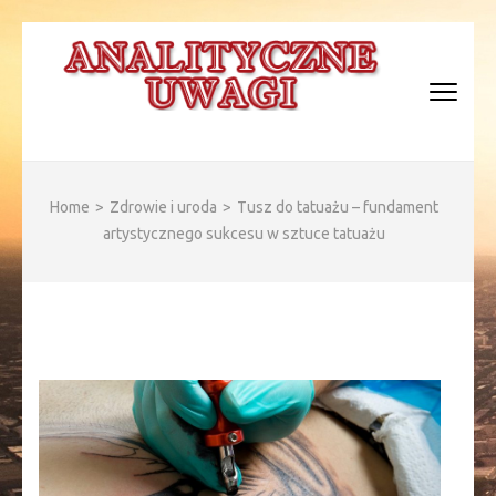
Skip
to
content
(Press
Enter)
ANALITYCZNE WAGI
Home
>
Zdrowie i uroda
>
Tusz do tatuażu – fundament
artystycznego sukcesu w sztuce tatuażu