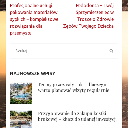
Nawigacja
Profesjonalne usługi
Pedodonta – Twój
wpisu
pakowania materiałów
Sprzymierzeniec w
sypkich – kompleksowe
Trosce o Zdrowie
rozwiązania dla
Zębów Twojego Dziecka
przemysłu
Szukaj:
NAJNOWSZE WPISY
Termy przez cały rok – dlaczego
warto planować wizyty regularnie
Przygotowanie do zakupu kostki
brukowej – klucz do udanej inwestycji