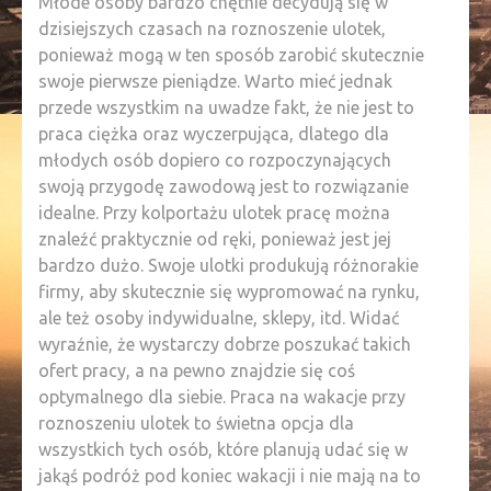
Młode osoby bardzo chętnie decydują się w
dzisiejszych czasach na roznoszenie ulotek,
ponieważ mogą w ten sposób zarobić skutecznie
swoje pierwsze pieniądze. Warto mieć jednak
przede wszystkim na uwadze fakt, że nie jest to
praca ciężka oraz wyczerpująca, dlatego dla
młodych osób dopiero co rozpoczynających
swoją przygodę zawodową jest to rozwiązanie
idealne. Przy kolportażu ulotek pracę można
znaleźć praktycznie od ręki, ponieważ jest jej
bardzo dużo. Swoje ulotki produkują różnorakie
firmy, aby skutecznie się wypromować na rynku,
ale też osoby indywidualne, sklepy, itd. Widać
wyraźnie, że wystarczy dobrze poszukać takich
ofert pracy, a na pewno znajdzie się coś
optymalnego dla siebie. Praca na wakacje przy
roznoszeniu ulotek to świetna opcja dla
wszystkich tych osób, które planują udać się w
jakąś podróż pod koniec wakacji i nie mają na to