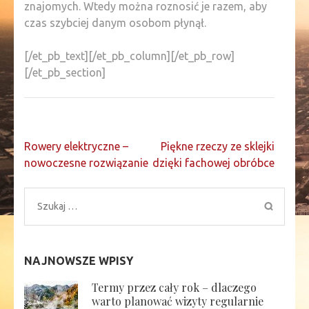
znajomych. Wtedy można roznosić je razem, aby
czas szybciej danym osobom płynął.
[/et_pb_text][/et_pb_column][/et_pb_row]
[/et_pb_section]
Nawigacja
Rowery elektryczne –
Piękne rzeczy ze sklejki
wpisu
nowoczesne rozwiązanie
dzięki fachowej obróbce
Szukaj:
NAJNOWSZE WPISY
Termy przez cały rok – dlaczego
warto planować wizyty regularnie