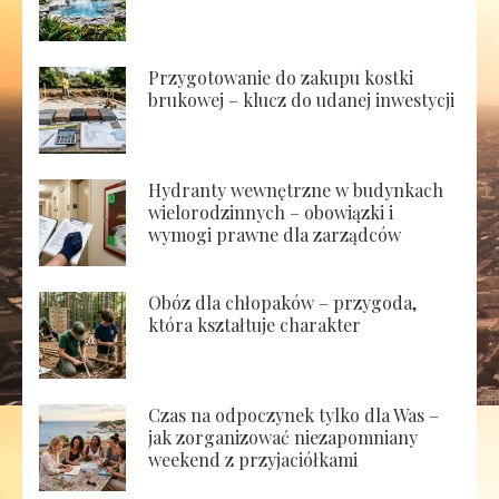
Przygotowanie do zakupu kostki
brukowej – klucz do udanej inwestycji
Hydranty wewnętrzne w budynkach
wielorodzinnych – obowiązki i
wymogi prawne dla zarządców
Obóz dla chłopaków – przygoda,
która kształtuje charakter
Czas na odpoczynek tylko dla Was –
jak zorganizować niezapomniany
weekend z przyjaciółkami