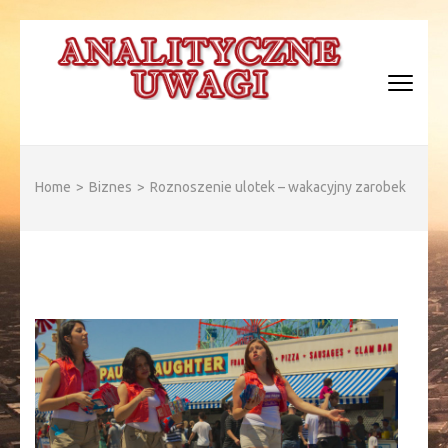
Skip
to
content
(Press
Enter)
ANALITYCZNE WAGI
Home
>
Biznes
>
Roznoszenie ulotek – wakacyjny zarobek