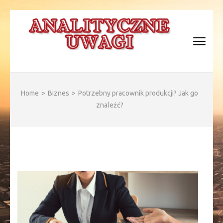
Skip
to
content
(Press
Enter)
ANALITYCZNE WAGI
Home
>
Biznes
>
Potrzebny pracownik produkcji? Jak go
znaleźć?