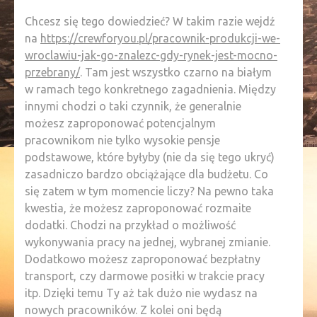
Chcesz się tego dowiedzieć? W takim razie wejdź
na
https://crewforyou.pl/pracownik-produkcji-we-
wroclawiu-jak-go-znalezc-gdy-rynek-jest-mocno-
przebrany/
. Tam jest wszystko czarno na białym
w ramach tego konkretnego zagadnienia. Między
innymi chodzi o taki czynnik, że generalnie
możesz zaproponować potencjalnym
pracownikom nie tylko wysokie pensje
podstawowe, które byłyby (nie da się tego ukryć)
zasadniczo bardzo obciążające dla budżetu. Co
się zatem w tym momencie liczy? Na pewno taka
kwestia, że możesz zaproponować rozmaite
dodatki. Chodzi na przykład o możliwość
wykonywania pracy na jednej, wybranej zmianie.
Dodatkowo możesz zaproponować bezpłatny
transport, czy darmowe posiłki w trakcie pracy
itp. Dzięki temu Ty aż tak dużo nie wydasz na
nowych pracowników. Z kolei oni będą