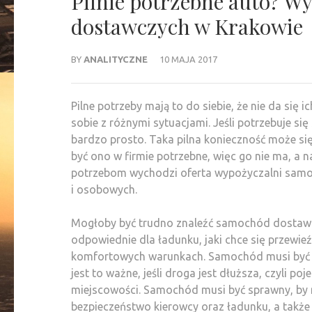
Pilnie potrzebne auto? 
dostawczych w Krakowie
BY
ANALITYCZNE
10 MAJA 2017
Pilne potrzeby mają to do siebie, że nie da się 
sobie z różnymi sytuacjami. Jeśli potrzebuje s
bardzo prosto. Taka pilna konieczność może się 
być ono w firmie potrzebne, więc go nie ma, a n
potrzebom wychodzi oferta wypożyczalni samoc
i osobowych.
Mogłoby być trudno znaleźć samochód dostawczy,
odpowiednie dla ładunku, jaki chce się przewieź
komfortowych warunkach. Samochód musi być czy
jest to ważne, jeśli droga jest dłuższa, czyli p
miejscowości. Samochód musi być sprawny, by mi
bezpieczeństwo kierowcy oraz ładunku, a także 