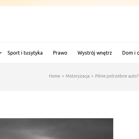
ANALITYCZNE WAGI
Sport i tusytyka
Prawo
Wystrój wnętrz
Dom i 
Home
>
Motoryzacja
>
Pilnie potrzebne aut