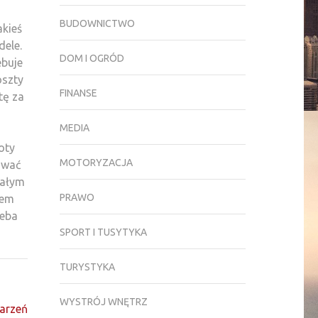
BUDOWNICTWO
akieś
dele.
DOM I OGRÓD
ebuje
oszty
FINANSE
tę za
MEDIA
oty
MOTORYZACJA
ować
wałym
PRAWO
sem
zeba
SPORT I TUSYTYKA
TURYSTYKA
WYSTRÓJ WNĘTRZ
marzeń