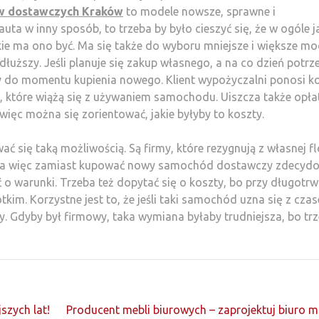
w dostawczych Kraków
to modele nowsze, sprawne i
ta w inny sposób, to trzeba by było cieszyć się, że w ogóle j
ie ma ono być. Ma się także do wyboru mniejsze i większe mo
dłuższy. Jeśli planuje się zakup własnego, a na co dzień potrz
y do momentu kupienia nowego. Klient wypożyczalni ponosi k
te, które wiążą się z używaniem samochodu. Uiszcza także opła
więc można się zorientować, jakie byłyby to koszty.
wać się taką możliwością. Są firmy, które rezygnują z własnej fl
a więc zamiast kupować nowy samochód dostawczy zdecyd
o warunki. Trzeba też dopytać się o koszty, bo przy długotr
kim. Korzystne jest to, że jeśli taki samochód uzna się z cza
. Gdyby był firmowy, taka wymiana byłaby trudniejsza, bo tr
szych lat!
Producent mebli biurowych – zaprojektuj biuro 