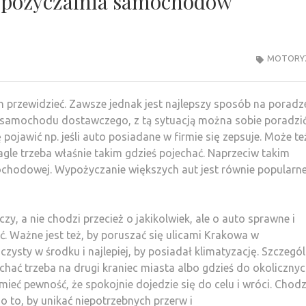
Wypożyczalnia samochodów
MOTORY
ich przewidzieć. Zawsze jednak jest najlepszy sposób na poradz
ię samochodu dostawczego, z tą sytuacją można sobie poradzi
pojawić np. jeśli auto posiadane w firmie się zepsuje. Może te
agle trzeba właśnie takim gdzieś pojechać. Naprzeciw takim
hodowej. Wypożyczanie większych aut jest równie popularne,
 a nie chodzi przecież o jakikolwiek, ale o auto sprawne i
ć. Ważne jest też, by poruszać się ulicami Krakowa w
sty w środku i najlepiej, by posiadał klimatyzację. Szczegól
ojechać trzeba na drugi kraniec miasta albo gdzieś do okoliczny
eć pewność, że spokojnie dojedzie się do celu i wróci. Chodz
o to, by unikać niepotrzebnych przerw i