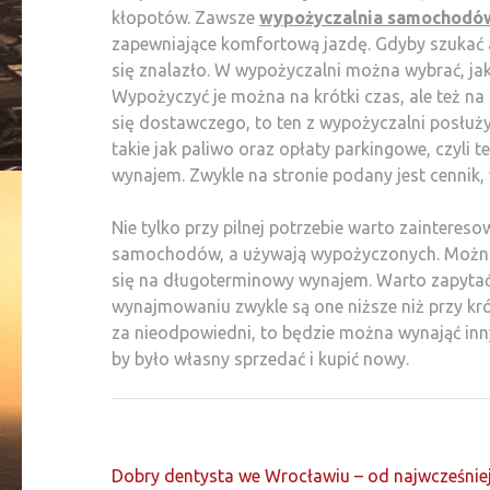
kłopotów. Zawsze
wypożyczalnia samochodó
zapewniające komfortową jazdę. Gdyby szukać au
się znalazło. W wypożyczalni można wybrać, jak
Wypożyczyć je można na krótki czas, ale też na 
się dostawczego, to ten z wypożyczalni posłuż
takie jak paliwo oraz opłaty parkingowe, czyli 
wynajem. Zwykle na stronie podany jest cennik, 
Nie tylko przy pilnej potrzebie warto zaintereso
samochodów, a używają wypożyczonych. Możn
się na długoterminowy wynajem. Warto zapytać 
wynajmowaniu zwykle są one niższe niż przy krót
za nieodpowiedni, to będzie można wynająć inny
by było własny sprzedać i kupić nowy.
Nawigacja
Dobry dentysta we Wrocławiu – od najwcześniej