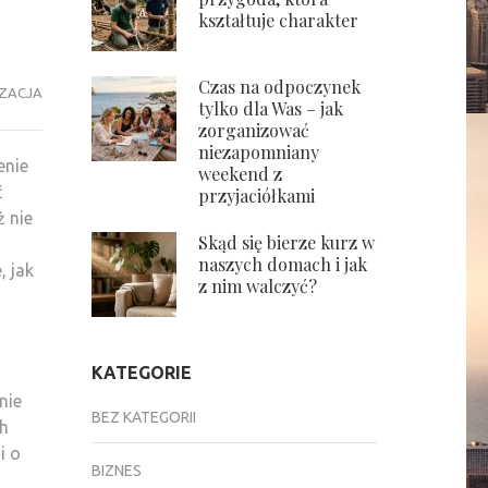
kształtuje charakter
Czas na odpoczynek
ZACJA
tylko dla Was – jak
zorganizować
niezapomniany
enie
weekend z
ć
przyjaciółkami
ż nie
Skąd się bierze kurz w
naszych domach i jak
 jak
z nim walczyć?
KATEGORIE
nie
BEZ KATEGORII
ch
i o
BIZNES