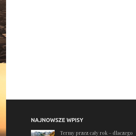
wpisu
NAJNOWSZE WPISY
Termy przez cały rok – dlaczego