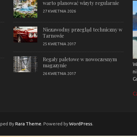
warto planować wizyty regularnie
27 KWIETNIA 2026
Niezawodny przegląd techniczny w
Tarnowie
25 KWIETNIA 2017
Regały paletowe w nowoczesnym
W
magazynie
n
26 KWIETNIA 2017
G
C
oped By
Rara Theme
. Powered by
WordPress
.