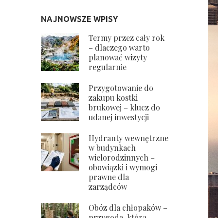
NAJNOWSZE WPISY
Termy przez cały rok
– dlaczego warto
planować wizyty
regularnie
Przygotowanie do
zakupu kostki
brukowej – klucz do
udanej inwestycji
Hydranty wewnętrzne
w budynkach
wielorodzinnych –
obowiązki i wymogi
prawne dla
zarządców
Obóz dla chłopaków –
przygoda, która