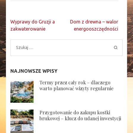
Nawigacja
Wyprawy do Gruzji a
Dom z drewna – walor
wpisu
zakwaterowanie
energooszczędności
Szukaj:
NAJNOWSZE WPISY
Termy przez cały rok – dlaczego
warto planować wizyty regularnie
Przygotowanie do zakupu kostki
brukowej – klucz do udanej inwestycji