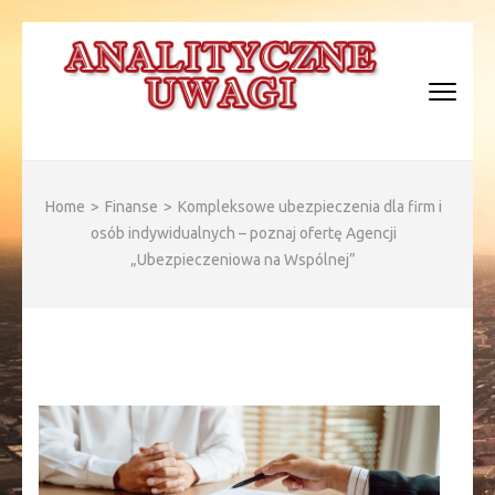
Skip
to
content
(Press
Enter)
ANALITYCZNE WAGI
Home
>
Finanse
>
Kompleksowe ubezpieczenia dla firm i
osób indywidualnych – poznaj ofertę Agencji
„Ubezpieczeniowa na Wspólnej”