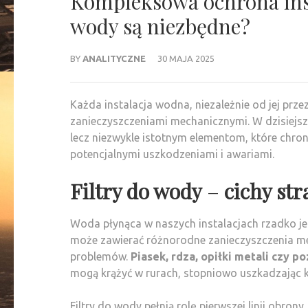
Kompleksowa ochrona inst
wody są niezbędne?
BY
ANALITYCZNE
30 MAJA 2025
Każda instalacja wodna, niezależnie od jej pr
zanieczyszczeniami mechanicznymi. W dzisiejszy
lecz niezwykle istotnym elementom, które chron
potencjalnymi uszkodzeniami i awariami.
Filtry do wody
–
cichy str
Woda płynąca w naszych instalacjach rzadko jes
może zawierać różnorodne zanieczyszczenia m
problemów.
Piasek, rdza, opiłki metali czy p
mogą krążyć w rurach, stopniowo uszkadzając
Filtry do wody pełnią rolę pierwszej linii obro