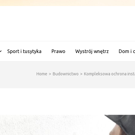
ANALITYCZNE WAGI
Sport i tusytyka
Prawo
Wystrój wnętrz
Dom i 
Home
>
Budownictwo
>
Kompleksowa ochrona insta