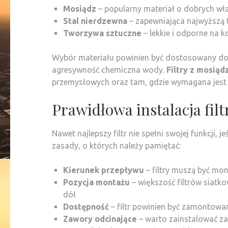
Mosiądz
– popularny materiał o dobrych wł
Stal nierdzewna
– zapewniająca najwyższą 
Tworzywa sztuczne
– lekkie i odporne na 
Wybór materiału powinien być dostosowany do pa
agresywność chemiczna wody.
Filtry z mosiąd
przemysłowych oraz tam, gdzie wymagana jest
Prawidłowa instalacja fil
Nawet najlepszy filtr nie spełni swojej funkcji
zasady, o których należy pamiętać:
Kierunek przepływu
– filtry muszą być m
Pozycja montażu
– większość filtrów siatk
dół
Dostępność
– filtr powinien być zamontowa
Zawory odcinające
– warto zainstalować zaw