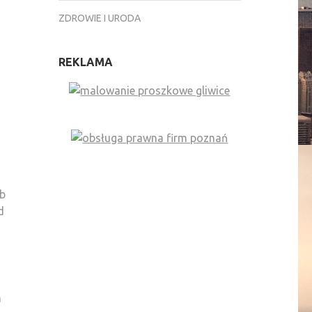
ZDROWIE I URODA
REKLAMA
ub
d
m