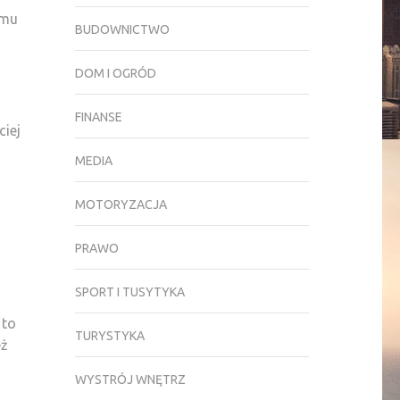
emu
BUDOWNICTWO
DOM I OGRÓD
FINANSE
ciej
MEDIA
MOTORYZACJA
PRAWO
SPORT I TUSYTYKA
 to
TURYSTYKA
eż
WYSTRÓJ WNĘTRZ