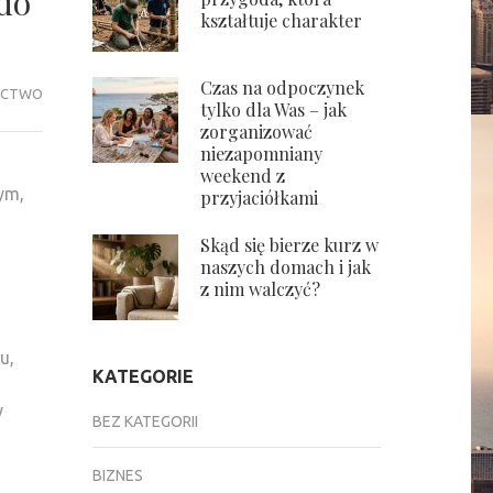
 do
kształtuje charakter
Czas na odpoczynek
ICTWO
tylko dla Was – jak
zorganizować
niezapomniany
weekend z
ym,
przyjaciółkami
Skąd się bierze kurz w
naszych domach i jak
z nim walczyć?
u,
KATEGORIE
y
BEZ KATEGORII
BIZNES