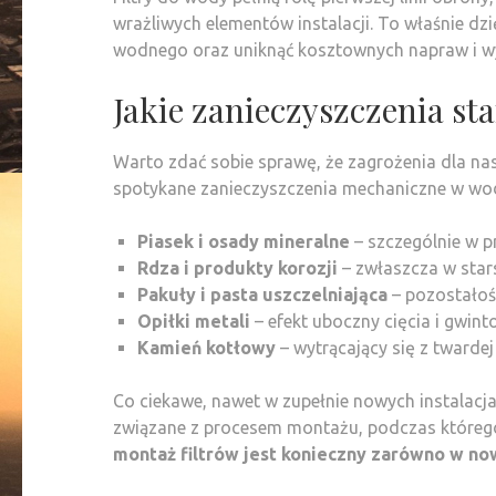
wrażliwych elementów instalacji. To właśnie d
wodnego oraz uniknąć kosztownych napraw i w
Jakie zanieczyszczenia sta
Warto zdać sobie sprawę, że zagrożenia dla nas
spotykane zanieczyszczenia mechaniczne w wod
Piasek i osady mineralne
– szczególnie w 
Rdza i produkty korozji
– zwłaszcza w star
Pakuły i pasta uszczelniająca
– pozostałoś
Opiłki metali
– efekt uboczny cięcia i gwint
Kamień kotłowy
– wytrącający się z twarde
Co ciekawe, nawet w zupełnie nowych instalacja
związane z procesem montażu, podczas którego 
montaż filtrów jest konieczny zarówno w now