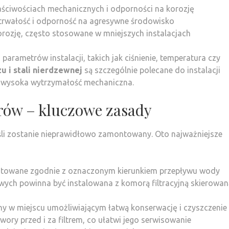
aściwościach mechanicznych i odporności na korozję
trwałość i odporność na agresywne środowisko
korozję, często stosowane w mniejszych instalacjach
rametrów instalacji, takich jak ciśnienie, temperatura czy
zu i stali nierdzewnej
są szczególnie polecane do instalacji
 wysoka wytrzymałość mechaniczna.
trów – kluczowe zasady
, jeśli zostanie nieprawidłowo zamontowany. Oto najważniejsze
ontowane zgodnie z oznaczonym kierunkiem przepływu wody
owych powinna być instalowana z komorą filtracyjną skierowa
ny w miejscu umożliwiającym łatwą konserwację i czyszczenie
ory przed i za filtrem, co ułatwi jego serwisowanie