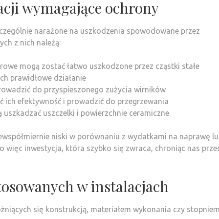
acji wymagające ochrony
czególnie narażone na uszkodzenia spowodowane przez
ch z nich należą:
rowe mogą zostać łatwo uszkodzone przez cząstki stałe
ch prawidłowe działanie
rowadzić do przyspieszonego zużycia wirników
 ich efektywność i prowadzić do przegrzewania
 uszkadzać uszczelki i powierzchnie ceramiczne
niewspółmiernie niski w porównaniu z wydatkami na naprawę l
 więc inwestycja, która szybko się zwraca, chroniąc nas prze
tosowanych w instalacjach
różniących się konstrukcją, materiałem wykonania czy stopnie