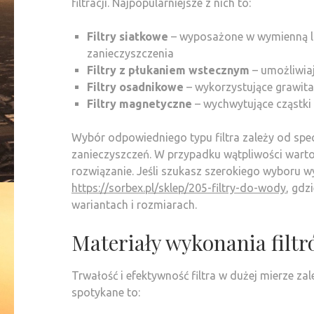
filtracji. Najpopularniejsze z nich to:
Filtry siatkowe
– wyposażone w wymienną lub
zanieczyszczenia
Filtry z płukaniem wstecznym
– umożliwia
Filtry osadnikowe
– wykorzystujące grawita
Filtry magnetyczne
– wychwytujące cząstki
Wybór odpowiedniego typu filtra zależy od specy
zanieczyszczeń. W przypadku wątpliwości warto
rozwiązanie. Jeśli szukasz szerokiego wyboru w
https://sorbex.pl/sklep/205-filtry-do-wody
, gdz
wariantach i rozmiarach.
Materiały wykonania filt
Trwałość i efektywność filtra w dużej mierze za
spotykane to: