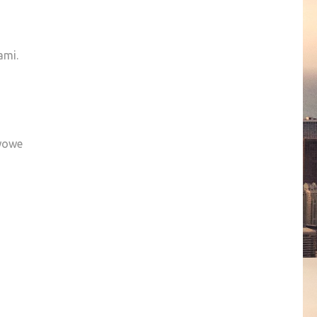
ami.
awowe