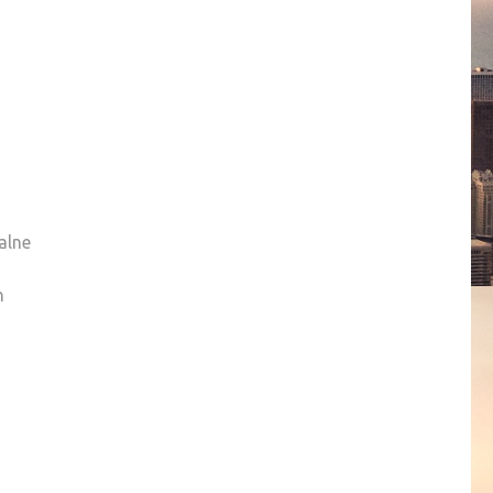
alne
h