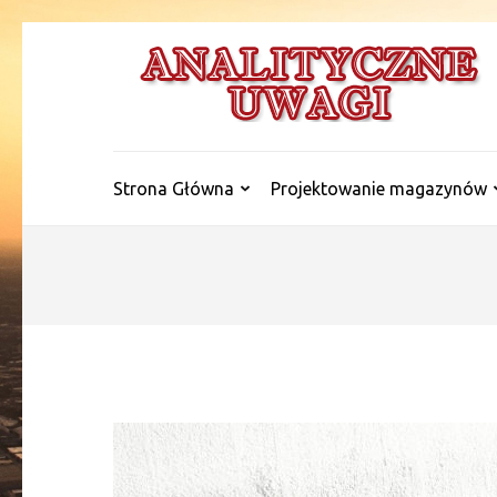
Skip
to
content
(Press
Enter)
Strona Główna
Projektowanie magazynów