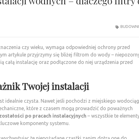
alacji wodnych – dlaczego filtry
BUDOWN
zeznaczenia czy wieku, wymaga odpowiedniej ochrony przed
m artykule przyjrzymy się bliżej filtrom do wody – niepozorn
ią całą instalację oraz podłączone do niej urządzenia przed
ażnik Twojej instalacji
t idealnie czysta. Nawet jeśli pochodzi z miejskiego wodociąg
echaniczne, które z czasem mogą prowadzić do poważnych
ozostałości po pracach instalacyjnych
– wszystkie te element
 kluczowe komponenty systemu.
ny, wychwytując te niepożądane cząstki zanim dotrą one do