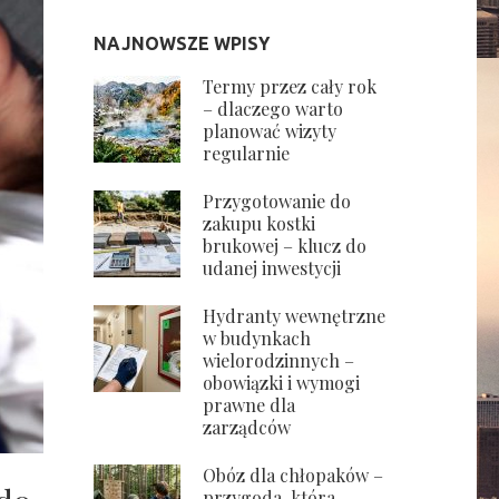
NAJNOWSZE WPISY
Termy przez cały rok
– dlaczego warto
planować wizyty
regularnie
Przygotowanie do
zakupu kostki
brukowej – klucz do
udanej inwestycji
Hydranty wewnętrzne
w budynkach
wielorodzinnych –
obowiązki i wymogi
prawne dla
zarządców
Obóz dla chłopaków –
przygoda, która