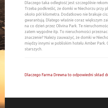
Dlaczego taka odległość jest szczególnie reko
Trzeba podkreślić, że domki w Niechorzu przy pla
około pół kilometra. Dodatkowo nie brakuje cis
gwarantują. Dlatego właśnie coraz większym za
na co dzień przez Olivina Park. Te nieruchomoś
zatem wygodne itp. To nieruchomości przeznacz
znaczenie? Należy zauważyć, że domki w Niechorz
między innymi w pobliskim hotelu Amber Park. 
starszych.
Nawigacja
Dlaczego Farma Drewna to odpowiedni skład d
wpisu