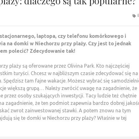
laży: dlaczego są tak popularne?
tacjonarnego, laptopa, czy telefonu komórkowego i
ia na domki w Niechorzu przy plaży. Czy jest to jednak
iem polecić? Zdecydowanie tak!
zy plaży są oferowane przez Olivina Park. Kto najczęściej
tkim turyści. Chcesz w najbliższym czasie zdecydować się na
. Spędzisz tam fajne wakacje. Możesz wybrać się samodzielni
cje większą grupą… Należy zwrócić uwagę na zagadnienie, że
 przez osoby szukających inwestycji. Tacy ludzie też chętnie
na zagadnienie, że ten podmiot zapewnia bardzo dobrej jakoś
skać zwrot zainwestowanej stawki. A potem znowu na tym
ajdują się te domki w Niechorzu przy plaży? Właśnie w tej