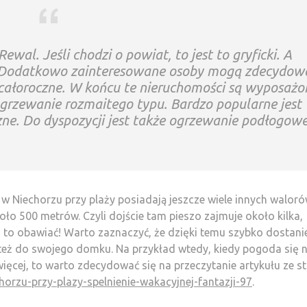
ewal. Jeśli chodzi o powiat, to jest to gryficki. A
Dodatkowo zainteresowane osoby mogą zdecydow
 całoroczne. W końcu te nieruchomości są wyposażo
ogrzewanie rozmaitego typu. Bardzo popularne jest
ne. Do dyspozycji jest także ogrzewanie podłogowe
w Niechorzu przy plaży posiadają jeszcze wiele innych waloró
koło 500 metrów. Czyli dojście tam pieszo zajmuje około kilka,
o to obawiać! Warto zaznaczyć, że dzięki temu szybko dostani
 też do swojego domku. Na przykład wtedy, kiedy pogoda się 
 więcej, to warto zdecydować się na przeczytanie artykułu ze s
horzu-przy-plazy-spelnienie-wakacyjnej-fantazji-97
.