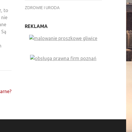
ZDROWIE I URODA
, to
 nie
ane
REKLAMA
 Są
h
larne?