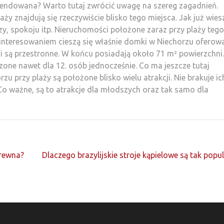
mendowana? Warto tutaj zwrócić uwagę na szereg zagadnień.
ży znajdują się rzeczywiście blisko tego miejsca. Jak już wiesz
zy, spokoju itp. Nieruchomości położone zaraz przy plaży tego
interesowaniem cieszą się właśnie domki w Niechorzu oferow
ci są przestronne. W końcu posiadają około 71 m² powierzchni.
one nawet dla 12. osób jednocześnie. Co ma jeszcze tutaj
u przy plaży są położone blisko wielu atrakcji. Nie brakuje ic
Co ważne, są to atrakcje dla młodszych oraz tak samo dla
rewna?
Dlaczego brazylijskie stroje kąpielowe są tak popu