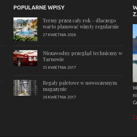
POPULARNE WPISY
W
Z
Termy przez cały rok – dlaczego
warto planować wizyty regularnie
27 KWIETNIA 2026
Niezawodny przegląd techniczny w
Tarnowie
25 KWIETNIA 2017
Regały paletowe w nowoczesnym
W
magazynie
n
26 KWIETNIA 2017
G
C