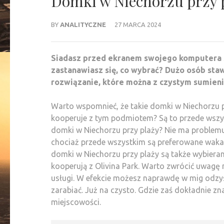
Domki w Niechorzu przy p
BY
ANALITYCZNE
27 MARCA 2024
Siadasz przed ekranem swojego komputera s
zastanawiasz się, co wybrać? Dużo osób staw
rozwiązanie, które można z czystym sumien
Warto wspomnieć, że takie domki w Niechorzu pr
kooperuje z tym podmiotem? Są to przede wszys
domki w Niechorzu przy plaży? Nie ma problemu
chociaż przede wszystkim są preferowane waka
domki w Niechorzu przy plaży są także wybierane
kooperują z Olivina Park. Warto zwrócić uwagę 
usługi. W efekcie możesz naprawdę w mig odzy
zarabiać. Już na czysto. Gdzie zaś dokładnie zn
miejscowości.