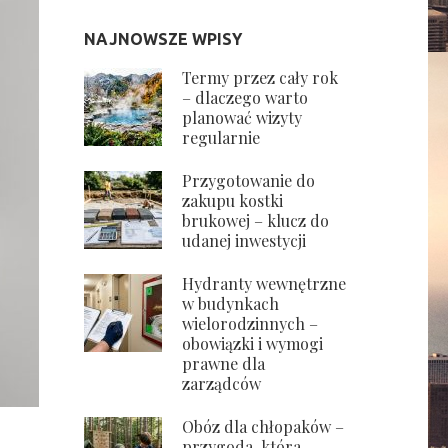
NAJNOWSZE WPISY
Termy przez cały rok
– dlaczego warto
planować wizyty
regularnie
Przygotowanie do
zakupu kostki
brukowej – klucz do
udanej inwestycji
Hydranty wewnętrzne
w budynkach
wielorodzinnych –
obowiązki i wymogi
prawne dla
zarządców
Obóz dla chłopaków –
przygoda, która