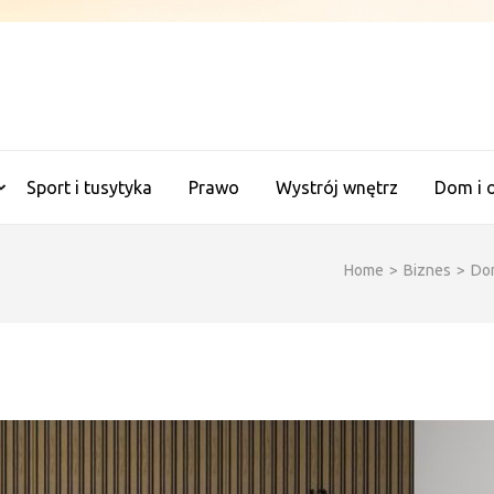
ANALITYCZNE WAGI
Sport i tusytyka
Prawo
Wystrój wnętrz
Dom i 
Home
>
Biznes
>
Dom