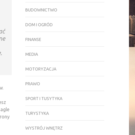
BUDOWNICTWO
DOM I OGRÓD
ać
ne
FINANSE
.
MEDIA
MOTORYZACJA
PRAWO
w.
SPORT I TUSYTYKA
esz
nagle
TURYSTYKA
trony
WYSTRÓJ WNĘTRZ