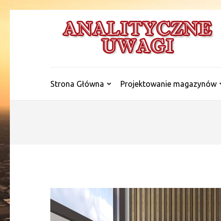
Skip
to
content
(Press
Enter)
Strona Główna
Projektowanie magazynów