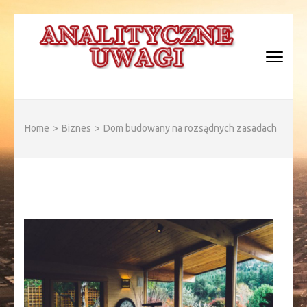
Skip
to
content
(Press
Enter)
ANALITYCZNE WAGI
Home
>
Biznes
>
Dom budowany na rozsądnych zasadach