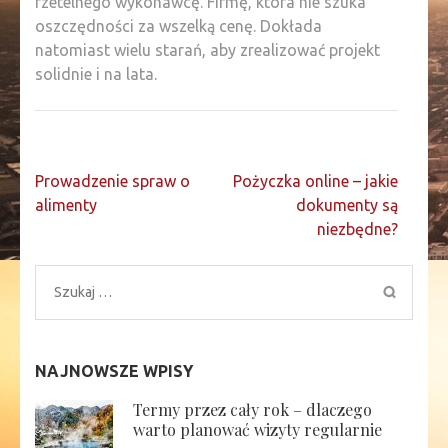
rzetelnego wykonawcę. Firmę, która nie szuka
oszczędności za wszelką cenę. Dokłada
natomiast wielu starań, aby zrealizować projekt
solidnie i na lata.
Nawigacja
Prowadzenie spraw o
Pożyczka online – jakie
wpisu
alimenty
dokumenty są
niezbędne?
Szukaj:
NAJNOWSZE WPISY
Termy przez cały rok – dlaczego
warto planować wizyty regularnie