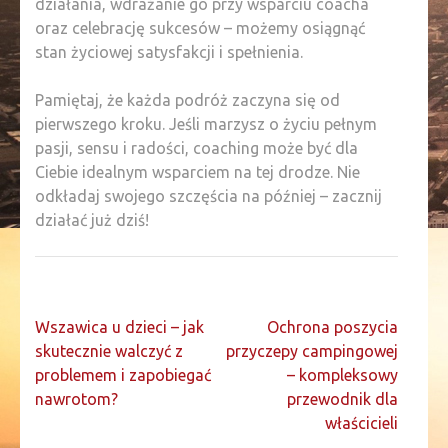
działania, wdrażanie go przy wsparciu coacha
oraz celebrację sukcesów – możemy osiągnąć
stan życiowej satysfakcji i spełnienia.
Pamiętaj, że każda podróż zaczyna się od
pierwszego kroku. Jeśli marzysz o życiu pełnym
pasji, sensu i radości, coaching może być dla
Ciebie idealnym wsparciem na tej drodze. Nie
odkładaj swojego szczęścia na później – zacznij
działać już dziś!
Nawigacja
Wszawica u dzieci – jak
Ochrona poszycia
wpisu
skutecznie walczyć z
przyczepy campingowej
problemem i zapobiegać
– kompleksowy
nawrotom?
przewodnik dla
właścicieli