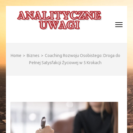
Skip
to
content
(Press
Enter)
ANALITYCZNE WAGI
Home
>
Biznes
>
Coaching Rozwoju Osobistego: Droga do
Pełnej Satysfakcji Życiowej w 5 Krokach