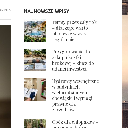
BIZNES
NAJNOWSZE WPISY
Termy przez cały rok
– dlaczego warto
planować wizyty
regularnie
Przygotowanie do
zakupu kostki
brukowej – klucz do
udanej inwestycji
Hydranty wewnętrzne
w budynkach
wielorodzinnych –
obowiązki i wymogi
prawne dla
zarządców
Obóz dla chłopaków –
przygoda, która