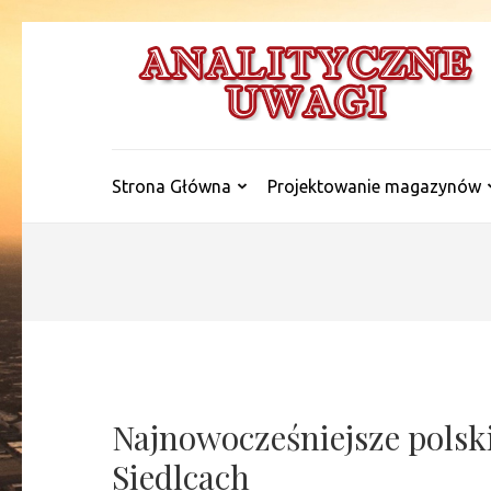
Skip
to
content
(Press
Enter)
Strona Główna
Projektowanie magazynów
Najnowocześniejsze polsk
Siedlcach