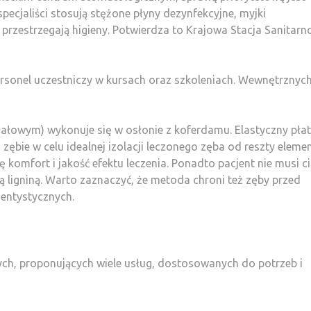
specjaliści stosują stężone płyny dezynfekcyjne, myjki
przestrzegają higieny. Potwierdza to Krajowa Stacja Sanitarn
rsonel uczestniczy w kursach oraz szkoleniach. Wewnętrznych
ałowym) wykonuje się w osłonie z koferdamu. Elastyczny pła
zębie w celu idealnej izolacji leczonego zęba od reszty elem
 komfort i jakość efektu leczenia. Ponadto pacjent nie musi ci
ą ligniną. Warto zaznaczyć, że metoda chroni też zęby przed
entystycznych.
nych, proponujących wiele usług, dostosowanych do potrzeb i