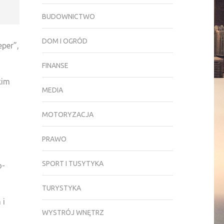
BUDOWNICTWO
DOM I OGRÓD
eper”,
FINANSE
kim
MEDIA
MOTORYZACJA
PRAWO
SPORT I TUSYTYKA
o-
TURYSTYKA
 i
WYSTRÓJ WNĘTRZ