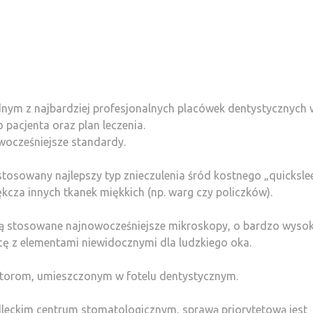
dnym z najbardziej profesjonalnych placówek dentystycznych 
o pacjenta oraz plan leczenia.
wocześniejsze standardy.
tosowany najlepszy typ znieczulenia śród kostnego „quicksle
kcza innych tkanek miękkich (np. warg czy policzków).
są stosowane najnowocześniejsze mikroskopy, o bardzo wyso
cę z elementami niewidocznymi dla ludzkiego oka.
nitorom, umieszczonym w fotelu dentystycznym.
leckim centrum stomatologicznym, sprawą priorytetową jest