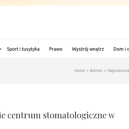
ANALITYCZNE WAGI
Sport i tusytyka
Prawo
Wystrój wnętrz
Dom i 
Home
>
Biznes
>
Najnowocześ
ie centrum stomatologiczne w