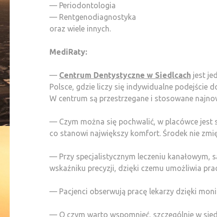
— Periodontologia
— Rentgenodiagnostyka
oraz wiele innych.
MediRaty:
—
Centrum Dentystyczne w Siedlcach
jest je
Polsce, gdzie liczy się indywidualne podejście d
W centrum są przestrzegane i stosowane najno
— Czym można się pochwalić, w placówce jest s
co stanowi największy komfort. Środek nie zmię
— Przy specjalistycznym leczeniu kanałowym, 
wskaźniku precyzji, dzięki czemu umożliwia pra
— Pacjenci obserwują pracę lekarzy dzięki mo
— O czym warto wspomnieć, szczególnie w sied