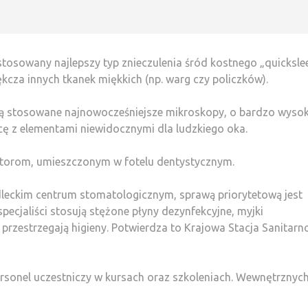
tosowany najlepszy typ znieczulenia śród kostnego „quicksle
kcza innych tkanek miękkich (np. warg czy policzków).
są stosowane najnowocześniejsze mikroskopy, o bardzo wyso
cę z elementami niewidocznymi dla ludzkiego oka.
nitorom, umieszczonym w fotelu dentystycznym.
leckim centrum stomatologicznym, sprawą priorytetową jest
specjaliści stosują stężone płyny dezynfekcyjne, myjki
przestrzegają higieny. Potwierdza to Krajowa Stacja Sanitarn
rsonel uczestniczy w kursach oraz szkoleniach. Wewnętrznych