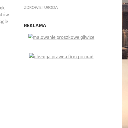
ZDROWIE I URODA
tek
entów
ągle
REKLAMA