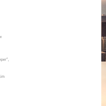
w
eper”,
kim