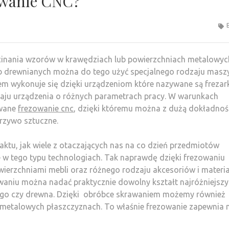
zowanie CNC?
inania wzorów w krawędziach lub powierzchniach metalowyc
ub drewnianych można do tego użyć specjalnego rodzaju masz
m wykonuje się dzięki urządzeniom które nazywane są frezar
zaju urządzenia o różnych parametrach pracy. W warunkach
zwane
frezowanie cnc
, dzięki któremu można z dużą dokładnoś
rzywo sztuczne.
ktu, jak wiele z otaczających nas na co dzień przedmiotów
 w tego typu technologiach. Tak naprawdę dzięki frezowaniu
ierzchniami mebli oraz różnego rodzaju akcesoriów i materi
waniu można nadać praktycznie dowolny kształt najróżniejsz
o czy drewna. Dzięki obróbce skrawaniem możemy również
w metalowych płaszczyznach. To właśnie frezowanie zapewnia