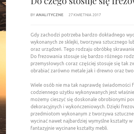
Do czego stosuje się fre
BY
ANALITYCZNE
27 KWIETNIA 2017
Gdy zachodzi potrzeba bardzo dokładnego wyc
wykonanych ze sklejki, tworzywa sztucznego l
oraz urządzeń. Tego rodzaju obróbkę skrawanie
Do frezowania stosuje się bardzo różnego rod
przemysłowych coraz częściej stosuje się tak 
obrabiać zarówno metale jak i drewno oraz two
Wiele osób nie ma tak naprawdę świadomości fa
codziennego użytku wykonywanych jest właśnie
możemy cieszyć się doskonale obrobionymi pow
dekoracyjnych i wykończeniowych. Dzięki frezo
przedmiotom wykonanym z tworzywa sztuczneg
wycinać nawet najbardziej wymyślne kształty 
fantazyjnie wycinane kształty mebli.