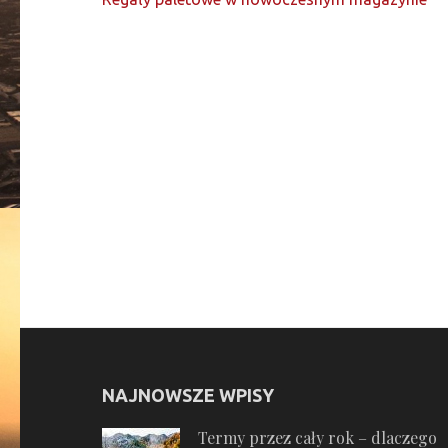
wpisu
NAJNOWSZE WPISY
Termy przez cały rok – dlaczego