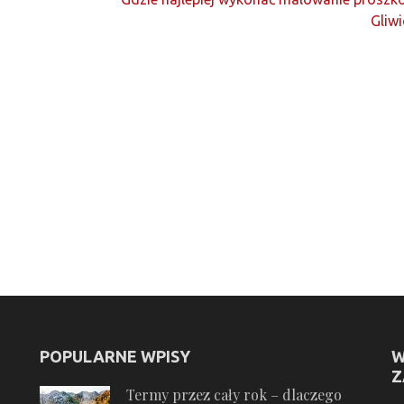
Gliw
POPULARNE WPISY
W
Z
Termy przez cały rok – dlaczego