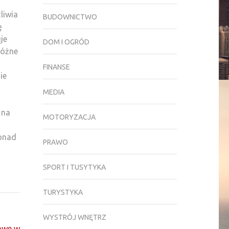
liwia
BUDOWNICTWO
ę
je
DOM I OGRÓD
różne
FINANSE
ie
MEDIA
 na
MOTORYZACJA
onad
PRAWO
SPORT I TUSYTYKA
TURYSTYKA
WYSTRÓJ WNĘTRZ
owe w