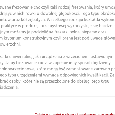
 zwane frezowanie cnc czyli taki rodzaj frezowania, który umoż
 drążyć w nich rowki o dowolnej głębokości. Tego typu obróbk
wintów oraz kół zębatych. Wszelkiego rodzaju kształtki wykonu
W praktyce w produkcji przemysłowej wykorzystuje się bardzo 
jnym możemy je podzielić na frezarki pełne, niepełne oraz
m kryterium konstrukcyjnym czyli brana jest pod uwagę główn
owierzchni.
zarki uniwersalne, jak i urządzenia z wrzecionem ustawionymi
zystamy frezowanie cnc a w zupełnie inny sposób będziemy
b dolnowrzecionowe, które mogą być zamontowane zarówno p
 tego typu urządzeniami wymaga odpowiednich kwalifikacji. Za
rać osoby, które nie są przeszkolone do obsługi tego typu
iadczenia.
Gdzie najlepiej wykonać malowanie proszk