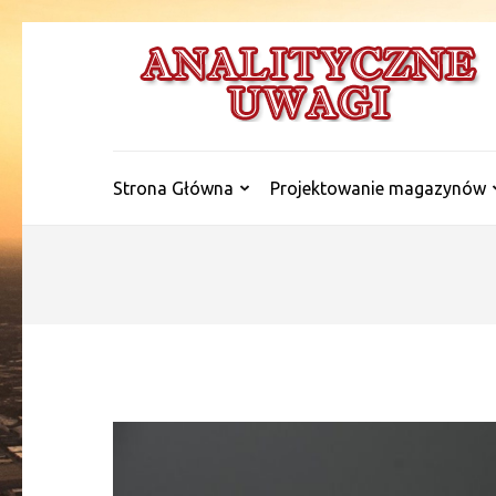
Skip
to
content
(Press
Enter)
Strona Główna
Projektowanie magazynów