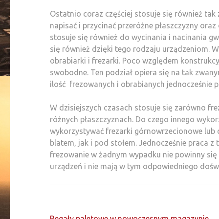
Ostatnio coraz częściej stosuje się również tak
napisać i przycinać przeróżne płaszczyzny oraz
stosuje się również do wycinania i nacinania g
się również dzięki tego rodzaju urządzeniom. 
obrabiarki i frezarki. Poco względem konstrukcy
swobodne. Ten podział opiera się na tak zwany
ilość frezowanych i obrabianych jednocześnie p
W dzisiejszych czasach stosuje się zarówno fre
różnych płaszczyznach. Do czego innego wykor
wykorzystywać frezarki górnowrzecionowe lu
blatem, jak i pod stołem. Jednocześnie praca z
frezowanie w żadnym wypadku nie powinny się b
urządzeń i nie mają w tym odpowiedniego dośw
Nawigacja
Regały paletowe w nowoczesnym magazynie