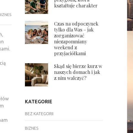
kształtuje charakter
BIZNES
Czas na odpoczynek
tylko dla Was – jak
h,
zorganizować
niezapomniany
yn
weekend z
kami.
przyjaciółkami
cią
Skąd się bierze kurz w
naszych domach i jak
z nim walczyć?
ałów
KATEGORIE
ym
BEZ KATEGORII
 nam
BIZNES