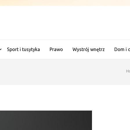
ANALITYCZNE WAGI
Sport i tusytyka
Prawo
Wystrój wnętrz
Dom i 
H