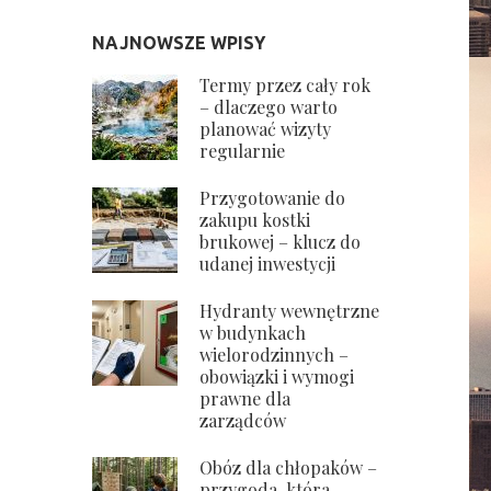
NAJNOWSZE WPISY
Termy przez cały rok
– dlaczego warto
planować wizyty
regularnie
Przygotowanie do
zakupu kostki
brukowej – klucz do
udanej inwestycji
Hydranty wewnętrzne
w budynkach
wielorodzinnych –
obowiązki i wymogi
prawne dla
zarządców
Obóz dla chłopaków –
przygoda, która