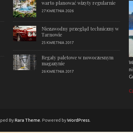
warto planować wizyty regularnie
27 KWIETNIA 2026
Niezawodny przegląd techniczny w
Tarnowie
25 KWIETNIA 2017
Regały paletowe w nowoczesnym
W
magazynie
n
26 KWIETNIA 2017
G
C
oped By
Rara Theme
. Powered by
WordPress
.